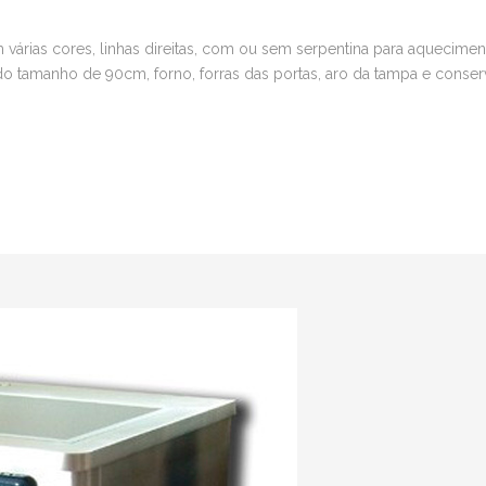
árias cores, linhas direitas, com ou sem serpentina para aqueciment
 do tamanho de 90cm, forno, forras das portas, aro da tampa e cons