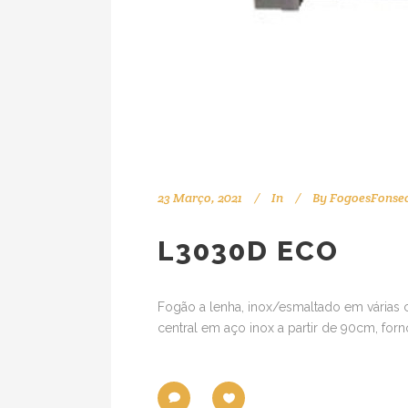
23 Março, 2021
In
By
FogoesFonse
L3030D ECO
Fogão a lenha, inox/esmaltado em várias c
central em aço inox a partir de 90cm, for