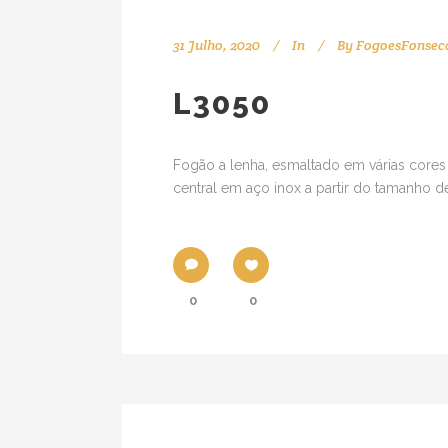
31 Julho, 2020
In
By
FogoesFonsec
L3050
Fogão a lenha, esmaltado em várias cores
central em aço inox a partir do tamanho d
0
0