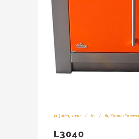
31 Julho, 2020
In
By
FogoesFonsec
L3040