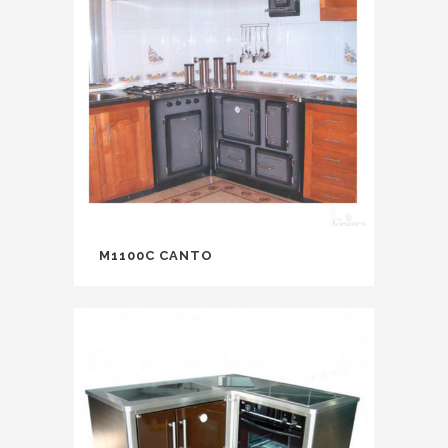
M1100C CANTO