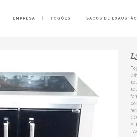
EMPRESA
FOGÕES
SACOS DE EXAUSTÃ
L
Fog
lin
aqu
aqu
for
co
fer
CO
AL
LA