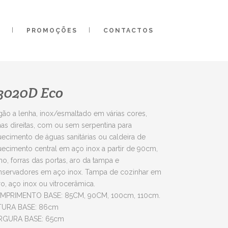
O
PROMOÇÕES
CONTACTOS
3020D Eco
ão a lenha, inox/esmaltado em várias cores,
has direitas, com ou sem serpentina para
ecimento de águas sanitárias ou caldeira de
ecimento central em aço inox a partir de 90cm,
no, forras das portas, aro da tampa e
nservadores em aço inox. Tampa de cozinhar em
ro, aço inox ou vitrocerâmica.
MPRIMENTO BASE: 85CM, 90CM, 100cm, 110cm.
TURA BASE: 86cm
RGURA BASE: 65cm