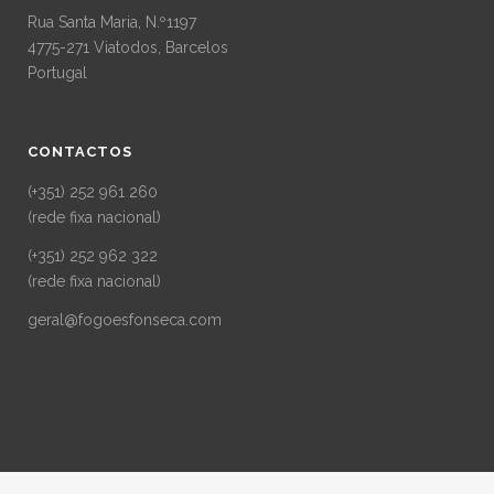
Rua Santa Maria, N.º1197
4775-271 Viatodos, Barcelos
Portugal
CONTACTOS
(+351) 252 961 260
(rede fixa nacional)
(+351) 252 962 322
(rede fixa nacional)
geral@fogoesfonseca.com