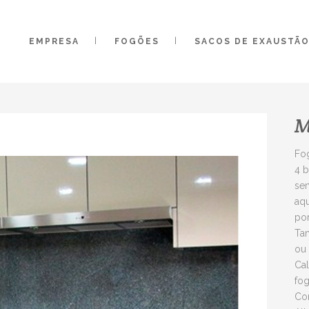
EMPRESA
FOGÕES
SACOS DE EXAUSTÃ
M
Fog
4 b
sem
aqu
por
Tam
ou 
Cal
fog
Co