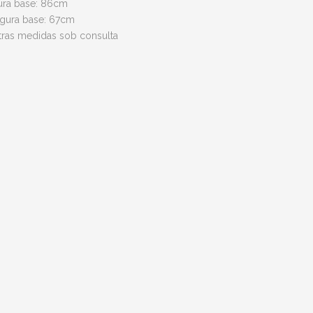
tura base: 86cm
rgura base: 67cm
tras medidas sob consulta