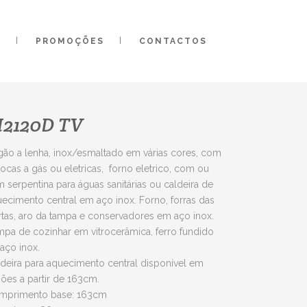
O
PROMOÇÕES
CONTACTOS
2120D TV
ão a lenha, inox/esmaltado em várias cores, com
ocas a gás ou eletricas, forno eletrico, com ou
 serpentina para águas sanitárias ou caldeira de
ecimento central em aço inox. Forno, forras das
tas, aro da tampa e conservadores em aço inox.
pa de cozinhar em vitrocerâmica, ferro fundido
aço inox.
deira para aquecimento central disponível em
ões a partir de 163cm.
mprimento base: 163cm